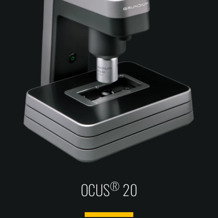
®
OCUS
20