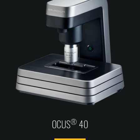
®
OCUS
40